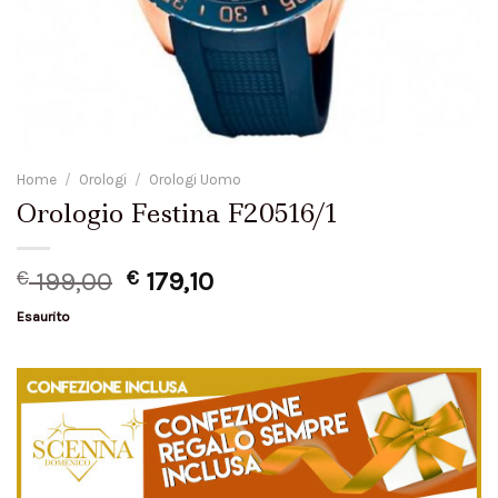
Home
/
Orologi
/
Orologi Uomo
Orologio Festina F20516/1
€
199,00
€
179,10
Esaurito