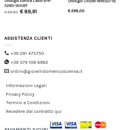
Orologio Edifice Casio EFR-
Orologio Citizen NH9120-11E
526D-1AVUEF
€
89,91
€
298,00
€
99,90
ASSISTENZA CLIENTI
+39 091 475750
+39 379 108 6982
ordini@gioiellidomenicoscenna.it
Informazioni Legali
Privacy Policy
Termini e Condizioni
Recedere dal contratto qui
PAGAMENTI SICURI