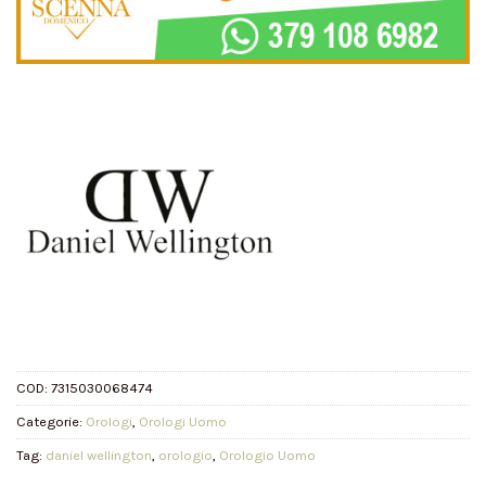
COD:
7315030068474
Categorie:
Orologi
,
Orologi Uomo
Tag:
daniel wellington
,
orologio
,
Orologio Uomo