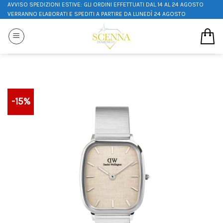
AVVISO SPEDIZIONI ESTIVE: GLI ORDINI EFFETTUATI DAL 14 AL 24 AGOSTO
VERRANNO ELABORATI E SPEDITI A PARTIRE DA LUNEDÌ 24 AGOSTO
-15%