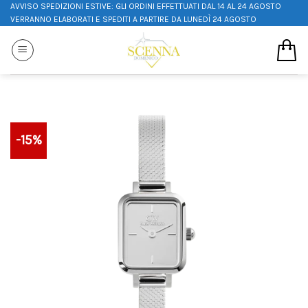
AVVISO SPEDIZIONI ESTIVE: GLI ORDINI EFFETTUATI DAL 14 AL 24 AGOSTO
VERRANNO ELABORATI E SPEDITI A PARTIRE DA LUNEDÌ 24 AGOSTO
-15%