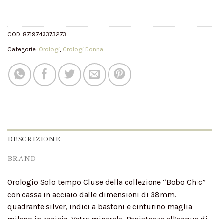
COD:
8719743373273
Categorie:
Orologi
,
Orologi Donna
DESCRIZIONE
BRAND
Orologio Solo tempo Cluse della collezione “Bobo Chic”
con cassa in acciaio dalle dimensioni di 38mm,
quadrante silver, indici a bastoni e cinturino maglia
milano in acciaio. Vetro minerale. Resistenza all’acqua di