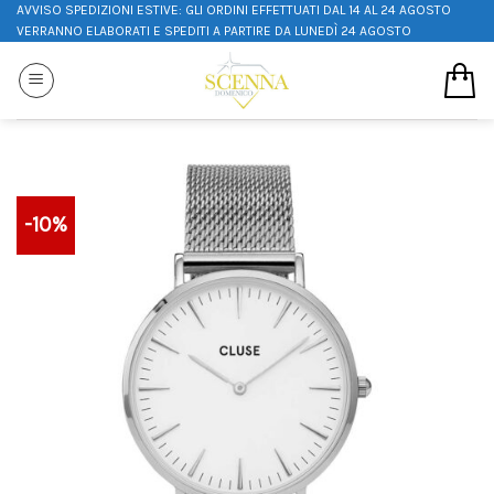
AVVISO SPEDIZIONI ESTIVE: GLI ORDINI EFFETTUATI DAL 14 AL 24 AGOSTO
VERRANNO ELABORATI E SPEDITI A PARTIRE DA LUNEDÌ 24 AGOSTO
-10%