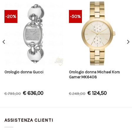
-20%
-50%
Orologio donna Michael Kors
Orologio donna Gucci
Garner MK6408
€
636,00
€
124,50
€
795,00
€
249,00
ASSISTENZA CLIENTI