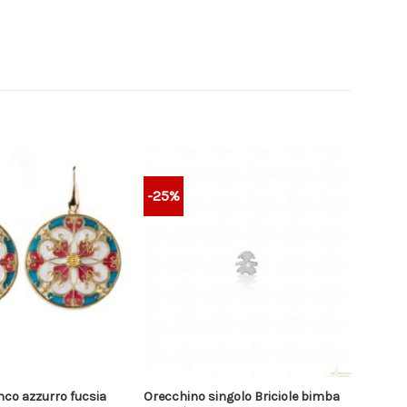
-25%
nco azzurro fucsia
Orecchino singolo Briciole bimba