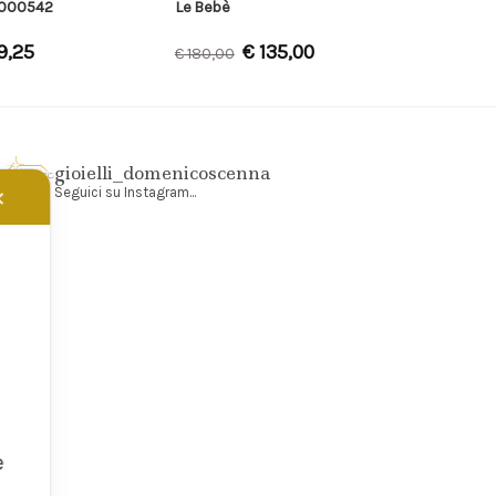
0000542
Le Bebè
9,25
€
135,00
€
180,00
gioielli_domenicoscenna
Seguici su Instagram...
✕
e