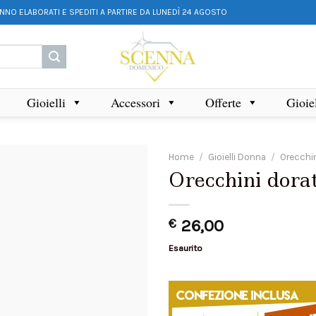
ANNO ELABORATI E SPEDITI A PARTIRE DA LUNEDÌ 24 AGOSTO
Gioielli
Accessori
Offerte
Gioie
Home
/
Gioielli Donna
/
Orecchi
Orecchini dorat
€
26,00
Esaurito