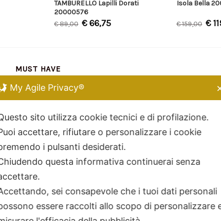
TAMBURELLO Lapilli Dorati
Isola Bella 2
20000576
€
66,75
€
11
€
89,00
€
159,00
MUST HAVE
My Agile Privacy®
Chiara Ferragni
Kidult
Questo sito utilizza cookie tecnici e di profilazione.
Dodo Mariani
Puoi accettare, rifiutare o personalizzare i cookie
Breil Tribe
premendo i pulsanti desiderati.
Filodellavita
Chiudendo questa informativa continuerai senza
Bliss
accettare.
Kidult
Accettando, sei consapevole che i tuoi dati personali
Hamilton
possono essere raccolti allo scopo di personalizzare 
Miluna
misurare l'efficacia della pubblicità.