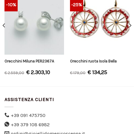
-10%
-25%
Orecchini Miluna PER2367A
Orecchini ruota Isola Bella
€
2.303,10
€
134,25
€
2.559,00
€
179,00
ASSISTENZA CLIENTI
+39 091 475750
+39 379 108 6982
ordini@gioiellidomenicoscenna.it