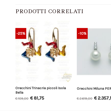
PRODOTTI CORRELATI
-25%
-10%
Orecchini Trinacria piccoli Isola
 Bella
Orecchini Miluna P
Bella
€
81,75
€
2.357,
€
109,00
€
2.619,00