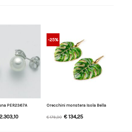
-25%
luna PER2367A
Orecchini monstera Isola Bella
2.303,10
€
134,25
€
179,00