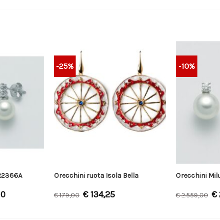
-25%
-10%
ER2366A
Orecchini ruota Isola Bella
Orecchini Mi
10
€
134,25
€
€
179,00
€
2.559,00