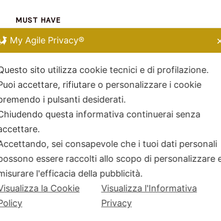
MUST HAVE
My Agile Privacy®
Chiara Ferragni
Kidult
Questo sito utilizza cookie tecnici e di profilazione.
Dodo Mariani
Puoi accettare, rifiutare o personalizzare i cookie
Breil Tribe
premendo i pulsanti desiderati.
Filodellavita
Chiudendo questa informativa continuerai senza
Bliss
accettare.
Kidult
Accettando, sei consapevole che i tuoi dati personali
Hamilton
possono essere raccolti allo scopo di personalizzare 
Miluna
misurare l'efficacia della pubblicità.
Visualizza la Cookie
Visualizza l'Informativa
Policy
Privacy