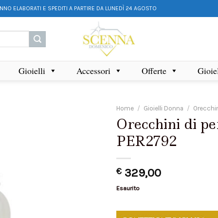
ANNO ELABORATI E SPEDITI A PARTIRE DA LUNEDÌ 24 AGOSTO
Gioielli
Accessori
Offerte
Gioie
Home
/
Gioielli Donna
/
Orecchi
Orecchini di pe
PER2792
€
329,00
Esaurito