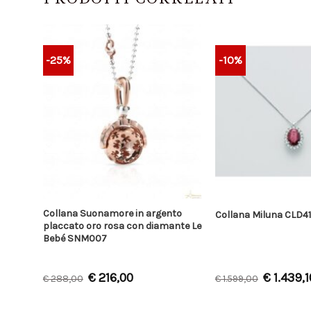
-25%
-10%
Collana Suonamore in argento
Collana Miluna CLD4
placcato oro rosa con diamante Le
Bebé SNM007
€
216,00
€
1.439,1
€
288,00
€
1.599,00