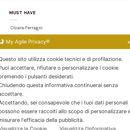
MUST HAVE
Chiara Ferragni
Kidult
My Agile Privacy®
Dodo Mariani
Breil Tribe
Questo sito utilizza cookie tecnici e di profilazione.
Filodellavita
Puoi accettare, rifiutare o personalizzare i cookie
Bliss
premendo i pulsanti desiderati.
Kidult
Chiudendo questa informativa continuerai senza
Hamilton
accettare.
Miluna
Accettando, sei consapevole che i tuoi dati personali
possono essere raccolti allo scopo di personalizzare 
misurare l'efficacia della pubblicità.
Visualizza la Cookie
Visualizza l'Informativa