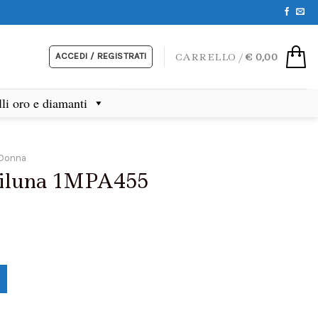
ACCEDI / REGISTRATI
CARRELLO /
€
0,00
lli oro e diamanti
 Donna
Miluna 1MPA455