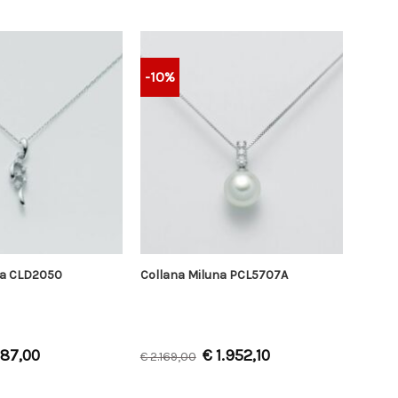
-10%
na CLD2050
Collana Miluna PCL5707A
87,00
€
1.952,10
€
2.169,00