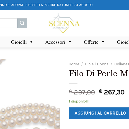
ANNO ELABORATI E SPEDITI A PARTIRE DA LUNEDÌ 24 AGOSTO
Gioielli
Accessori
Offerte
Gioie
Home
/
Gioielli Donna
/
Collane
Filo Di Perle 
€
297,00
€
267,30
1 disponibili
AGGIUNGI AL CARRELLO