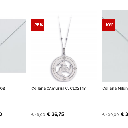
-25%
-10%
102
Collana CAmurria CJ.CL02T.1B
Collana Milu
0
€
36,75
€
3
€
49,00
€
430,00