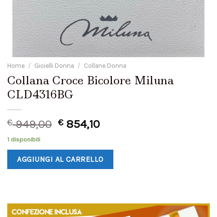
Home
/
Gioielli Donna
/
Collane Donna
Collana Croce Bicolore Miluna
CLD4316BG
€
949,00
€
854,10
1 disponibili
AGGIUNGI AL CARRELLO