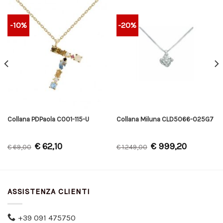
-10%
-20%
Collana PDPaola CO01-115-U
Collana Miluna CLD5066-025G7
€
62,10
€
999,20
€
69,00
€
1.249,00
ASSISTENZA CLIENTI
+39 091 475750