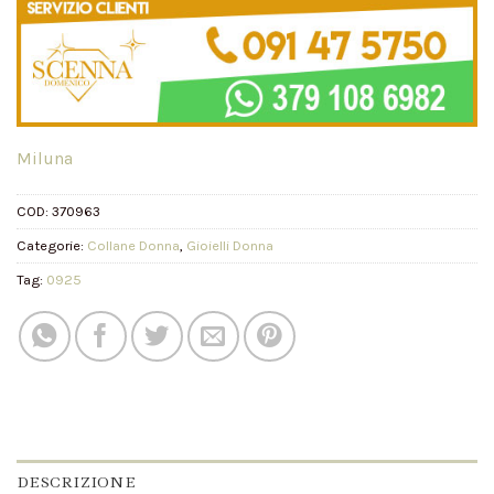
Miluna
COD:
370963
Categorie:
Collane Donna
,
Gioielli Donna
Tag:
0925
DESCRIZIONE