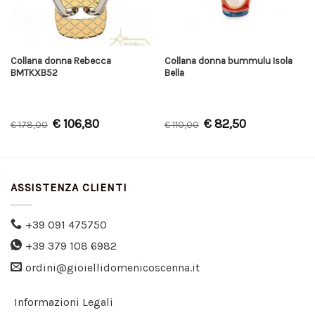
Collana donna Rebecca
Collana donna bummulu Isola
BMTKXB52
Bella
€
106,80
€
82,50
€
178,00
€
110,00
ASSISTENZA CLIENTI
+39 091 475750
+39 379 108 6982
ordini@gioiellidomenicoscenna.it
Informazioni Legali