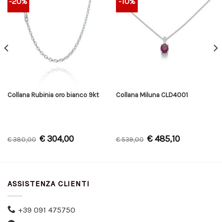
-20%
-10%
Collana Rubinia oro bianco 9kt
Collana Miluna CLD4001
€
304,00
€
485,10
€
380,00
€
539,00
ASSISTENZA CLIENTI
+39 091 475750