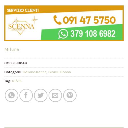
Miluna
COD:
388046
Categorie:
Collane Donna
,
Gioielli Donna
Tag:
01/26