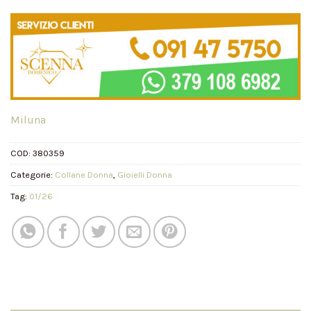
Miluna
COD:
380359
Categorie:
Collane Donna
,
Gioielli Donna
Tag:
01/26