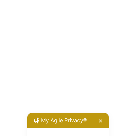
My Agile Privacy®
✕