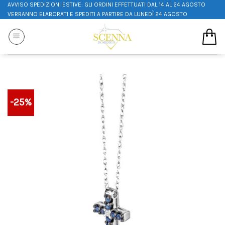
AVVISO SPEDIZIONI ESTIVE: GLI ORDINI EFFETTUATI DAL 14 AL 24 AGOSTO
VERRANNO ELABORATI E SPEDITI A PARTIRE DA LUNEDÌ 24 AGOSTO
-25%