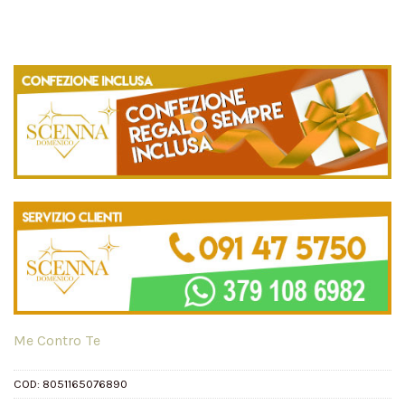
Me Contro Te
COD:
8051165076890