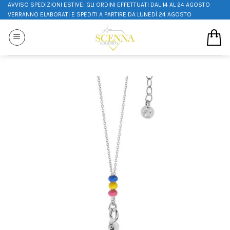
AVVISO SPEDIZIONI ESTIVE: GLI ORDINI EFFETTUATI DAL 14 AL 24 AGOSTO
VERRANNO ELABORATI E SPEDITI A PARTIRE DA LUNEDÌ 24 AGOSTO