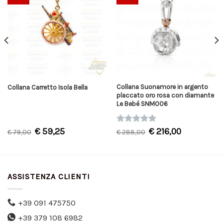
Collana Suonamore in argento
Collana Carretto Isola Bella
placcato oro rosa con diamante
Le Bebé SNM006
€
59,25
Valutato
€
216,00
€
79,00
€
288,00
5.00
su 5
ASSISTENZA CLIENTI
+39 091 475750
+39 379 108 6982