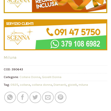
Miluna
COD:
390643
Categorie:
Collane Donna
,
Gioielli Donna
Tag:
0925
,
collana
,
collana donna
,
Diamanti
,
gioielli
,
miluna