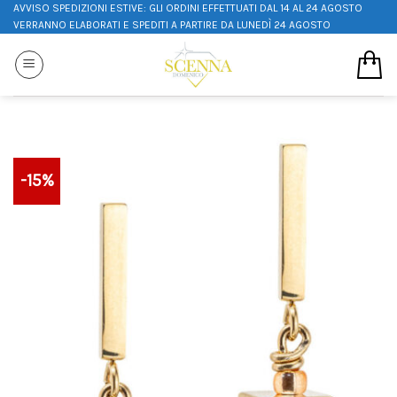
AVVISO SPEDIZIONI ESTIVE: GLI ORDINI EFFETTUATI DAL 14 AL 24 AGOSTO
VERRANNO ELABORATI E SPEDITI A PARTIRE DA LUNEDÌ 24 AGOSTO
-15%