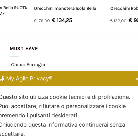
a Bella RUOTA
Orecchini monstera Isola Bella
Orecchini Rob
577
€
134,25
€
9
€
179,00
€
132,00
MUST HAVE
Chiara Ferragni
Kidult
My Agile Privacy®
Dodo Mariani
Breil Tribe
Questo sito utilizza cookie tecnici e di profilazione.
Filodellavita
Puoi accettare, rifiutare o personalizzare i cookie
Bliss
premendo i pulsanti desiderati.
Kidult
Chiudendo questa informativa continuerai senza
Hamilton
accettare.
Miluna