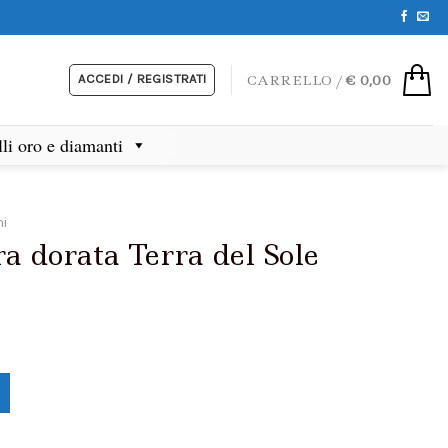
ACCEDI / REGISTRATI
CARRELLO /
€
0,00
lli oro e diamanti
ni
ra dorata Terra del Sole