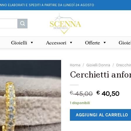
ANNO ELABORATI E SPEDITI A PARTIRE DA LUNEDÌ 24 AGOSTO
Gioielli
Accessori
Offerte
Gioie
Home
/
Gioielli Donna
/
Orecchi
Cerchietti anfo
€
45,00
€
40,50
1 disponibili
AGGIUNGI AL CARRELLO