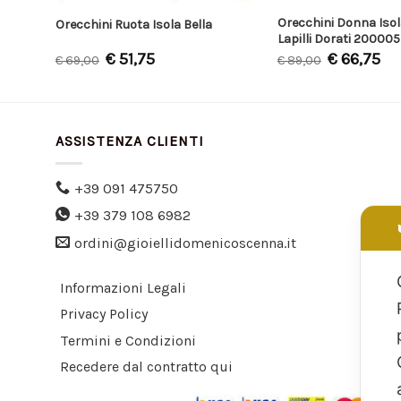
Orecchini Donna Isol
ella
Orecchini Ruota Isola Bella
Lapilli Dorati 20000
€
51,75
€
66,75
€
69,00
€
89,00
ASSISTENZA CLIENTI
+39 091 475750
+39 379 108 6982
ordini@gioiellidomenicoscenna.it
Informazioni Legali
Privacy Policy
Termini e Condizioni
Recedere dal contratto qui