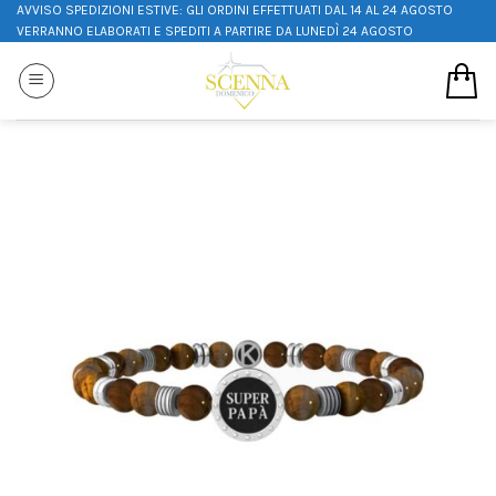
AVVISO SPEDIZIONI ESTIVE: GLI ORDINI EFFETTUATI DAL 14 AL 24 AGOSTO
VERRANNO ELABORATI E SPEDITI A PARTIRE DA LUNEDÌ 24 AGOSTO