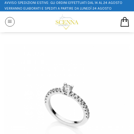
AVVISO SPEDIZIONI ESTIVE: GLI ORDINI EFFETTUATI DAL 14 AL 24 AGOSTO
VERRANNO ELABORATI E SPEDITI A PARTIRE DA LUNEDÌ 24 AGOSTO