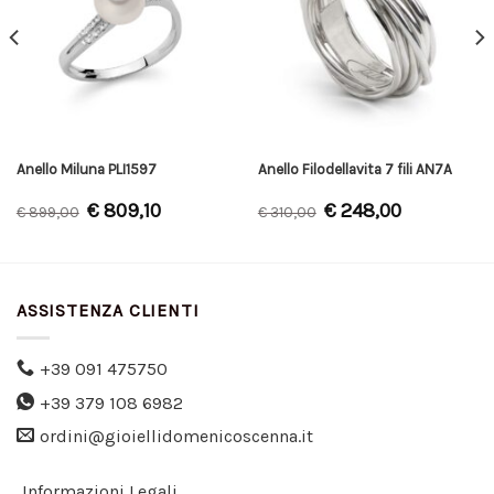
Anello Miluna PLI1597
Anello Filodellavita 7 fili AN7A
€
809,10
€
248,00
€
899,00
€
310,00
ASSISTENZA CLIENTI
+39 091 475750
+39 379 108 6982
ordini@gioiellidomenicoscenna.it
Informazioni Legali