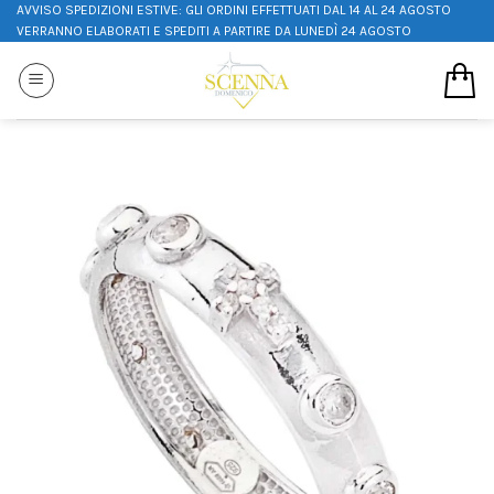
AVVISO SPEDIZIONI ESTIVE: GLI ORDINI EFFETTUATI DAL 14 AL 24 AGOSTO
VERRANNO ELABORATI E SPEDITI A PARTIRE DA LUNEDÌ 24 AGOSTO