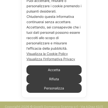
Puoi accettare, rifiutare o
personalizzare i cookie premendo i
pulsanti desiderati.
Chiudendo questa informativa
continuerai senza accettare.
Accettando, sei consapevole che i
tuoi dati personali possono essere
raccolti allo scopo di
personalizzare e misurare
l'efficacia della pubblicità.
Visualizza la Cookie Policy
Visualizza l'Informativa Privacy
Accetta
Rifiuta
Personalizza
Seguici su Instagram
Copyright 2026 © Gioielli Domenico Scenna srl - Via A.Diaz 43/E