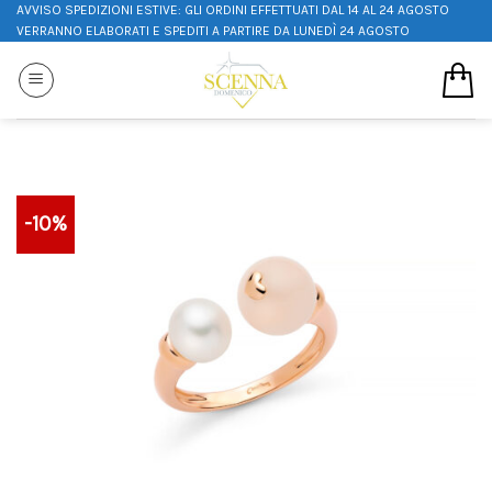
AVVISO SPEDIZIONI ESTIVE: GLI ORDINI EFFETTUATI DAL 14 AL 24 AGOSTO
VERRANNO ELABORATI E SPEDITI A PARTIRE DA LUNEDÌ 24 AGOSTO
-10%