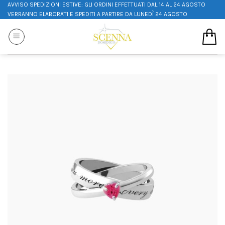
AVVISO SPEDIZIONI ESTIVE: GLI ORDINI EFFETTUATI DAL 14 AL 24 AGOSTO
VERRANNO ELABORATI E SPEDITI A PARTIRE DA LUNEDÌ 24 AGOSTO