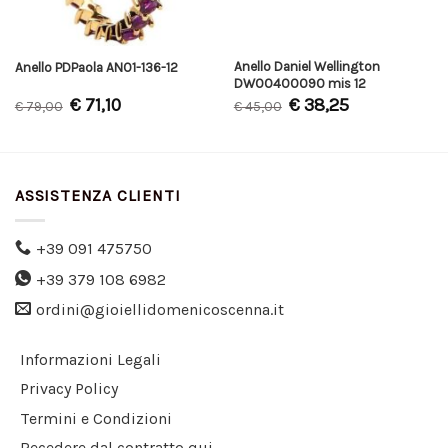
Anello Daniel Wellington
Anello PDPaola AN01-136-12
DW00400090 mis 12
€
71,10
€
38,25
€
79,00
€
45,00
ASSISTENZA CLIENTI
+39 091 475750
+39 379 108 6982
ordini@gioiellidomenicoscenna.it
Informazioni Legali
Privacy Policy
Termini e Condizioni
Recedere dal contratto qui