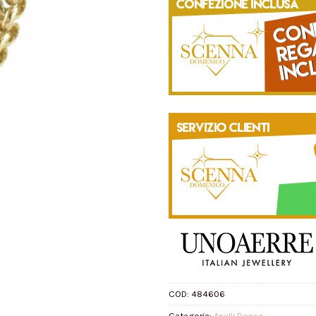
COD:
484606
Categoria:
Anelli Donna