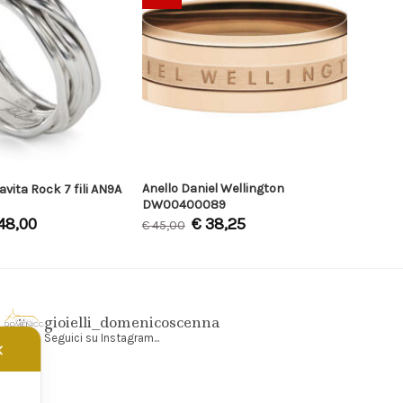
Anello Daniel Wellington
lavita Rock 7 fili AN9A
DW00400089
48,00
€
38,25
€
45,00
gioielli_domenicoscenna
Seguici su Instagram...
✕