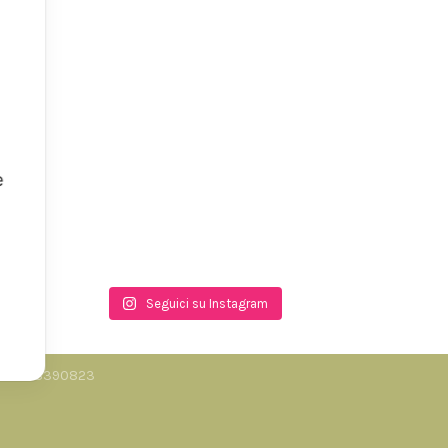
e
Seguici su Instagram
.I. 06858390823