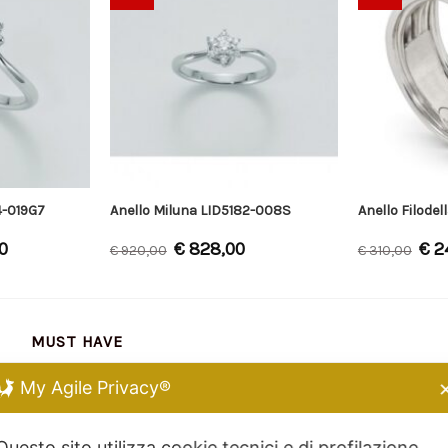
4-019G7
Anello Miluna LID5182-008S
Anello Filodel
0
€
828,00
€
2
€
920,00
€
310,00
MUST HAVE
My Agile Privacy®
Chiara Ferragni
Kidult
Questo sito utilizza cookie tecnici e di profilazione.