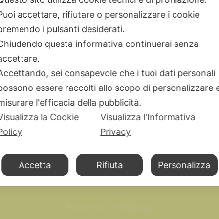
Dodo Mariani
Puoi accettare, rifiutare o personalizzare i cookie
Breil Tribe
premendo i pulsanti desiderati.
Filodellavita
Chiudendo questa informativa continuerai senza
Bliss
accettare.
Kidult
Accettando, sei consapevole che i tuoi dati personali
Hamilton
possono essere raccolti allo scopo di personalizzare 
Miluna
misurare l'efficacia della pubblicità.
Visualizza la Cookie
Visualizza l'Informativa
Policy
Privacy
Accetta
Rifiuta
Personalizza
 © Gioielli Domenico Scenna srl - Via A.Diaz 43/E – 90123 Palermo P
Recedere dal contratto qui