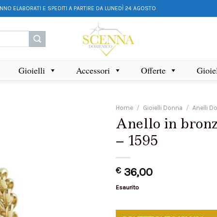
ANNO ELABORATI E SPEDITI A PARTIRE DA LUNEDÌ 24 AGOSTO
Gioielli
Accessori
Offerte
Gioie
Home
/
Gioielli Donna
/
Anelli D
Anello in bro
– 1595
€
36,00
Esaurito