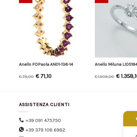
Anello PDPaola AN01-136-14
Anello Miluna LID518
€
71,10
€
1.358,1
€
79,00
€
1.509,00
ASSISTENZA CLIENTI
+39 091 475750
+39 379 108 6982