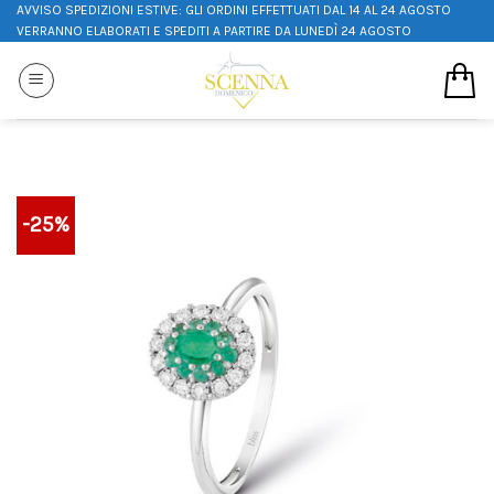
AVVISO SPEDIZIONI ESTIVE: GLI ORDINI EFFETTUATI DAL 14 AL 24 AGOSTO
VERRANNO ELABORATI E SPEDITI A PARTIRE DA LUNEDÌ 24 AGOSTO
-25%