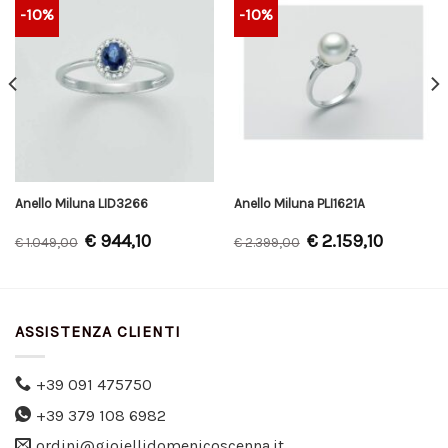
-10%
-10%
Anello Miluna LID3266
Anello Miluna PLI1621A
€
944,10
€
2.159,10
€
1.049,00
€
2.399,00
ASSISTENZA CLIENTI
+39 091 475750
+39 379 108 6982
ordini@gioiellidomenicoscenna.it