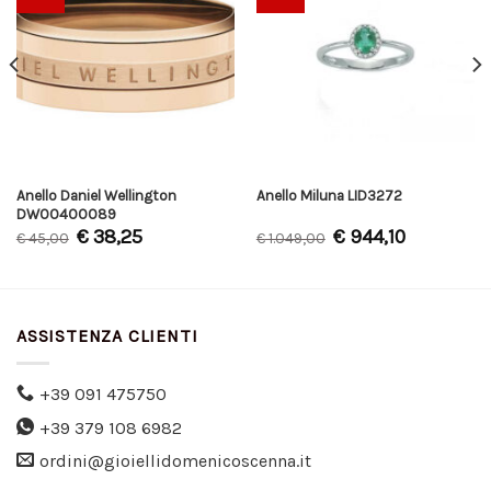
Anello Daniel Wellington
Anello Miluna LID3272
DW00400089
€
38,25
€
944,10
€
45,00
€
1.049,00
ASSISTENZA CLIENTI
+39 091 475750
+39 379 108 6982
ordini@gioiellidomenicoscenna.it