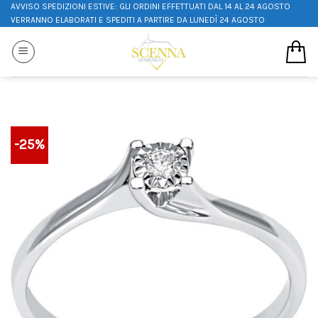
AVVISO SPEDIZIONI ESTIVE: GLI ORDINI EFFETTUATI DAL 14 AL 24 AGOSTO
VERRANNO ELABORATI E SPEDITI A PARTIRE DA LUNEDÌ 24 AGOSTO
-25%